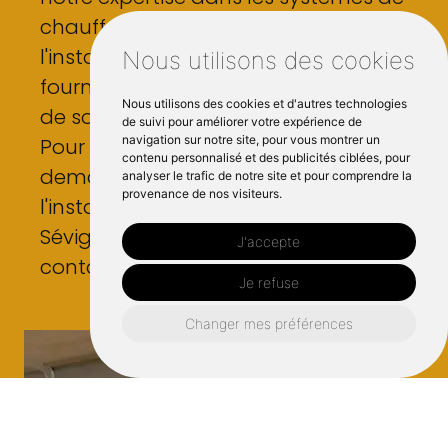
chauffage et d'eau, y compris
l'installation de chaudières, nous
Nous utilisons des cookies
fournissons une gamme complète
Nous utilisons des cookies et d'autres technologies
de solutions pour tous les climats.
de suivi pour améliorer votre expérience de
navigation sur notre site, pour vous montrer un
Pour discuter de votre projet ou
contenu personnalisé et des publicités ciblées, pour
demander un devis gratuit pour
analyser le trafic de notre site et pour comprendre la
provenance de nos visiteurs.
l'installation climatisation Cesson
Sévigné ou tout autre service,
J'accepte
contactez-nous dès aujourd'hui.
Je refuse
Changer mes préférences