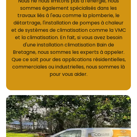
Nous ne nous limitons pas à l'énergie, nous
sommes également spécialisés dans les
travaux liés à l'eau comme la plomberie, le
détartrage, l'installation de pompes à chaleur
et de systèmes de climatisation comme la VMC
et la climatisation. En fait, si vous avez besoin
d'une installation climatisation Bain de
Bretagne, nous sommes les experts à appeler.
Que ce soit pour des applications résidentielles,
commerciales ou industrielles, nous sommes là
pour vous aider.