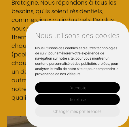
Bretagne. Nous répondons à tous les
besoins, qu'ils soient résidentiels,
commerciaux ou industriels. De plus,
nous proposons des solutions
Nous utilisons des cookies
thermodynamiques, l'installation de
chaudières à bois ou de poêles
Nous utilisons des cookies et d'autres technologies
(poele), et des systèmes de
de suivi pour améliorer votre expérience de
navigation sur notre site, pour vous montrer un
chauffage. Si vous souhaitez obtenir
contenu personnalisé et des publicités ciblées, pour
analyser le trafic de notre site et pour comprendre la
un devis pour votre garage ou tout
provenance de nos visiteurs.
autre espace, faites confiance à
notre entreprise pour un service de
J'accepte
qualité en Bretagne.
Je refuse
Changer mes préférences