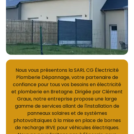
Nous vous présentons la SARL CG Électricité
Plomberie Dépannage, votre partenaire de
confiance pour tous vos besoins en électricité
et plomberie en Bretagne. Dirigée par Clément
Graux, notre entreprise propose une large
gamme de services allant de l'installation de
panneaux solaires et de systèmes
photovoltaïques à la mise en place de bornes
de recharge IRVE pour véhicules électriques.