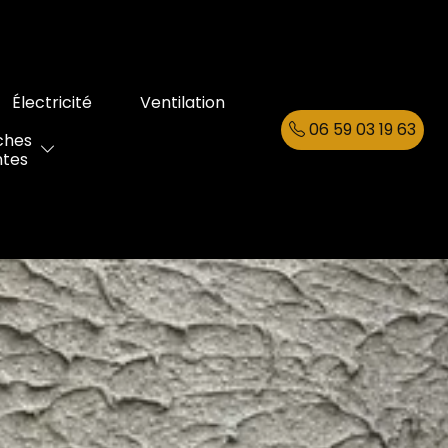
Électricité
Ventilation
06 59 03 19 63
ches
ntes