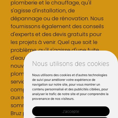
plomberie et le chauffage, qu'il
s'agisse d'installation, de
dépannage ou de rénovation. Nous
fournissons également des conseils
d'experts et des devis gratuits pour
les projets à venir. Quel que soit le
problème, qu'il s'agisse d'une fuite
d'eau ou de l'installation d'une
Nous utilisons des cookies
nouvelle chaudière, notre équipe de
plombiers professionnels assure un
Nous utilisons des cookies et d'autres technologies
de suivi pour améliorer votre expérience de
service de qualité à des prix
navigation sur notre site, pour vous montrer un
compétitifs. De l'entretien de routine
contenu personnalisé et des publicités ciblées, pour
analyser le trafic de notre site et pour comprendre la
aux réparations d'urgence, nous
provenance de nos visiteurs.
sommes l'entreprise de référence à
J'accepte
Bruz pour tous vos besoins en