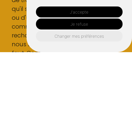
de travaux dont vous avez besoin,
qu'il s'agisse d'une petite réparation
J'accepte
ou d'un projet plus important
Je refuse
comme l'installation d'une borne de
recharge pour véhicule électrique,
Changer mes préférences
nous sommes l'équipe qu'il vous
faut. Contactez-nous dès
aujourd'hui pour un devis sur nos
services.